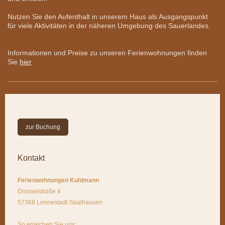
Nutzen Sie den Aufenthalt in unserem Haus als Ausgangspunkt
für viele Aktivitäten in der näheren Umgebung des Sauerlandes.
Informationen und Preise zu unseren Ferienwohnungen finden
Sie
hier
zur Buchung
Kontakt
Ferienwohnungen Kuhlmann
Drosselstraße 4
57368 Lennestadt-Saalhausen
So erreichen Sie uns: